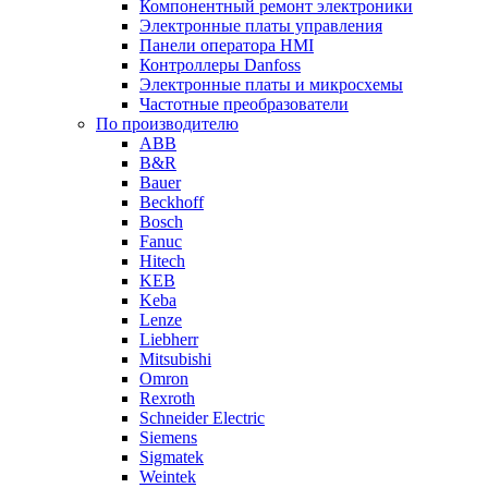
Компонентный ремонт электроники
Электронные платы управления
Панели оператора HMI
Контроллеры Danfoss
Электронные платы и микросхемы
Частотные преобразователи
По производителю
ABB
B&R
Bauer
Beckhoff
Bosch
Fanuc
Hitech
KEB
Keba
Lenze
Liebherr
Mitsubishi
Omron
Rexroth
Schneider Electric
Siemens
Sigmatek
Weintek