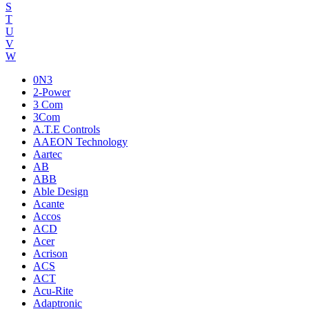
S
T
U
V
W
0N3
2-Power
3 Com
3Com
A.T.E Controls
AAEON Technology
Aartec
AB
ABB
Able Design
Acante
Accos
ACD
Acer
Acrison
ACS
ACT
Acu-Rite
Adaptronic