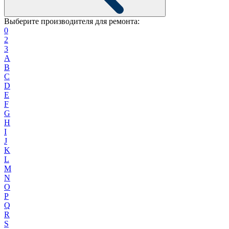
Выберите производителя для ремонта:
0
2
3
A
B
C
D
E
F
G
H
I
J
K
L
M
N
O
P
Q
R
S