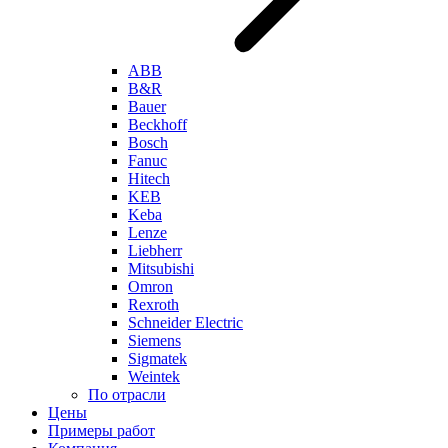
ABB
B&R
Bauer
Beckhoff
Bosch
Fanuc
Hitech
KEB
Keba
Lenze
Liebherr
Mitsubishi
Omron
Rexroth
Schneider Electric
Siemens
Sigmatek
Weintek
По отрасли
Цены
Примеры работ