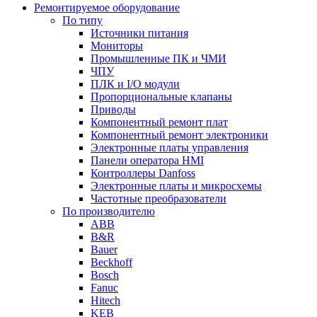
Ремонтируемое оборудование
По типу
Источники питания
Мониторы
Промышленные ПК и ЧМИ
ЧПУ
ПЛК и I/O модули
Пропорциональные клапаны
Приводы
Компонентный ремонт плат
Компонентный ремонт электроники
Электронные платы управления
Панели оператора HMI
Контроллеры Danfoss
Электронные платы и микросхемы
Частотные преобразователи
По производителю
ABB
B&R
Bauer
Beckhoff
Bosch
Fanuc
Hitech
KEB