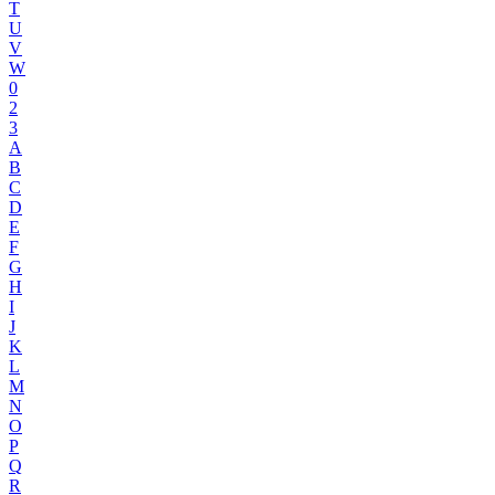
T
U
V
W
0
2
3
A
B
C
D
E
F
G
H
I
J
K
L
M
N
O
P
Q
R