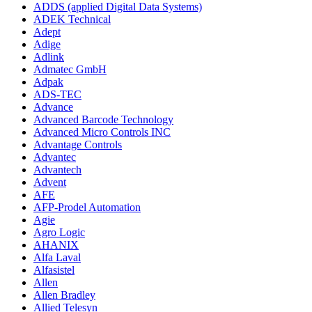
ADDS (applied Digital Data Systems)
ADEK Technical
Adept
Adige
Adlink
Admatec GmbH
Adpak
ADS-TEC
Advance
Advanced Barcode Technology
Advanced Micro Controls INC
Advantage Controls
Advantec
Advantech
Advent
AFE
AFP-Prodel Automation
Agie
Agro Logic
AHANIX
Alfa Laval
Alfasistel
Allen
Allen Bradley
Allied Telesyn