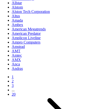
Allstar
Alstom
Alston Tech Corporation
Altus
Amada
Ambex
American Megatrends
American Predator
Amplicon Liveline
Ampro Computers
Amstrad
AMT
Amtec
AMX
Anca
Andras
1
2
3
...
20