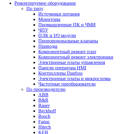
Ремонтируемое оборудование
По типу
Источники питания
Мониторы
Промышленные ПК и ЧМИ
ЧПУ
ПЛК и I/O модули
Пропорциональные клапаны
Приводы
Компонентный ремонт плат
Компонентный ремонт электроники
Электронные платы управления
Панели оператора HMI
Контроллеры Danfoss
Электронные платы и микросхемы
Частотные преобразователи
По производителю
ABB
B&R
Bauer
Beckhoff
Bosch
Fanuc
Hitech
KEB