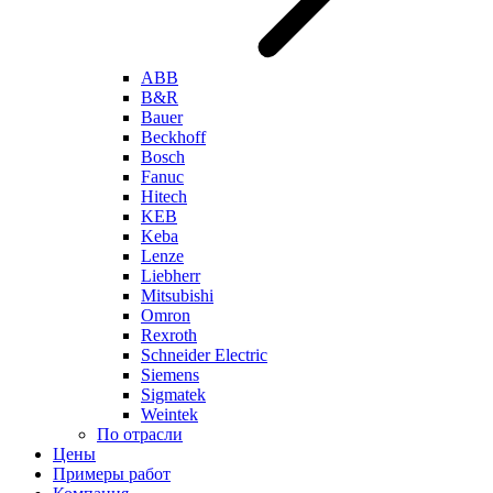
ABB
B&R
Bauer
Beckhoff
Bosch
Fanuc
Hitech
KEB
Keba
Lenze
Liebherr
Mitsubishi
Omron
Rexroth
Schneider Electric
Siemens
Sigmatek
Weintek
По отрасли
Цены
Примеры работ