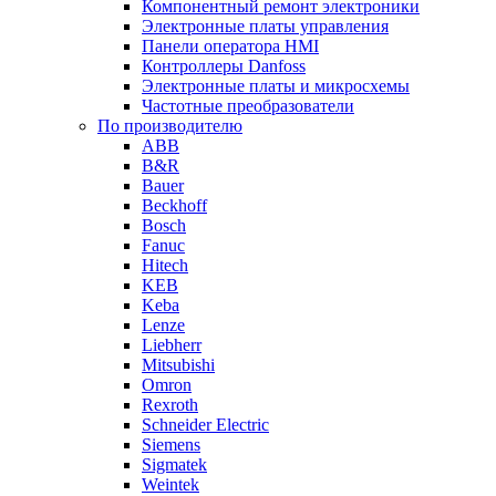
Компонентный ремонт электроники
Электронные платы управления
Панели оператора HMI
Контроллеры Danfoss
Электронные платы и микросхемы
Частотные преобразователи
По производителю
ABB
B&R
Bauer
Beckhoff
Bosch
Fanuc
Hitech
KEB
Keba
Lenze
Liebherr
Mitsubishi
Omron
Rexroth
Schneider Electric
Siemens
Sigmatek
Weintek