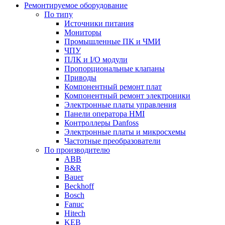
Ремонтируемое оборудование
По типу
Источники питания
Мониторы
Промышленные ПК и ЧМИ
ЧПУ
ПЛК и I/O модули
Пропорциональные клапаны
Приводы
Компонентный ремонт плат
Компонентный ремонт электроники
Электронные платы управления
Панели оператора HMI
Контроллеры Danfoss
Электронные платы и микросхемы
Частотные преобразователи
По производителю
ABB
B&R
Bauer
Beckhoff
Bosch
Fanuc
Hitech
KEB