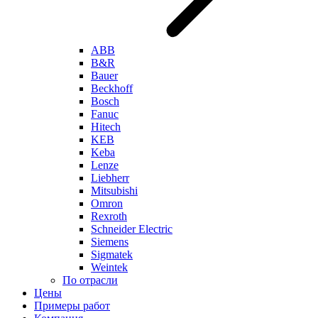
ABB
B&R
Bauer
Beckhoff
Bosch
Fanuc
Hitech
KEB
Keba
Lenze
Liebherr
Mitsubishi
Omron
Rexroth
Schneider Electric
Siemens
Sigmatek
Weintek
По отрасли
Цены
Примеры работ