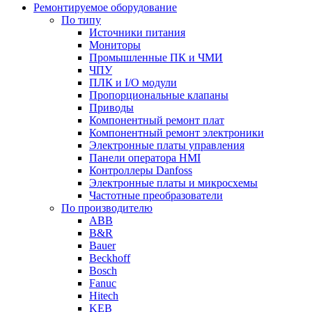
Ремонтируемое оборудование
По типу
Источники питания
Мониторы
Промышленные ПК и ЧМИ
ЧПУ
ПЛК и I/O модули
Пропорциональные клапаны
Приводы
Компонентный ремонт плат
Компонентный ремонт электроники
Электронные платы управления
Панели оператора HMI
Контроллеры Danfoss
Электронные платы и микросхемы
Частотные преобразователи
По производителю
ABB
B&R
Bauer
Beckhoff
Bosch
Fanuc
Hitech
KEB