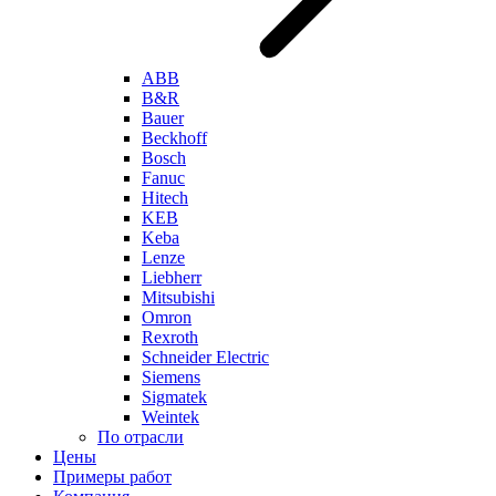
ABB
B&R
Bauer
Beckhoff
Bosch
Fanuc
Hitech
KEB
Keba
Lenze
Liebherr
Mitsubishi
Omron
Rexroth
Schneider Electric
Siemens
Sigmatek
Weintek
По отрасли
Цены
Примеры работ