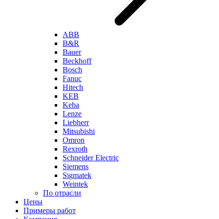
ABB
B&R
Bauer
Beckhoff
Bosch
Fanuc
Hitech
KEB
Keba
Lenze
Liebherr
Mitsubishi
Omron
Rexroth
Schneider Electric
Siemens
Sigmatek
Weintek
По отрасли
Цены
Примеры работ