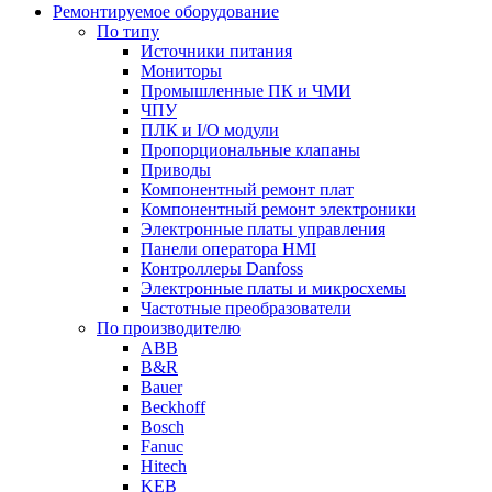
Ремонтируемое оборудование
По типу
Источники питания
Мониторы
Промышленные ПК и ЧМИ
ЧПУ
ПЛК и I/O модули
Пропорциональные клапаны
Приводы
Компонентный ремонт плат
Компонентный ремонт электроники
Электронные платы управления
Панели оператора HMI
Контроллеры Danfoss
Электронные платы и микросхемы
Частотные преобразователи
По производителю
ABB
B&R
Bauer
Beckhoff
Bosch
Fanuc
Hitech
KEB