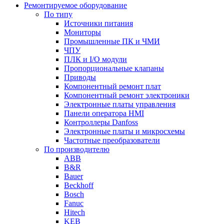
Ремонтируемое оборудование
По типу
Источники питания
Мониторы
Промышленные ПК и ЧМИ
ЧПУ
ПЛК и I/O модули
Пропорциональные клапаны
Приводы
Компонентный ремонт плат
Компонентный ремонт электроники
Электронные платы управления
Панели оператора HMI
Контроллеры Danfoss
Электронные платы и микросхемы
Частотные преобразователи
По производителю
ABB
B&R
Bauer
Beckhoff
Bosch
Fanuc
Hitech
KEB