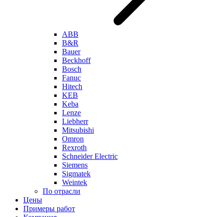
ABB
B&R
Bauer
Beckhoff
Bosch
Fanuc
Hitech
KEB
Keba
Lenze
Liebherr
Mitsubishi
Omron
Rexroth
Schneider Electric
Siemens
Sigmatek
Weintek
По отрасли
Цены
Примеры работ