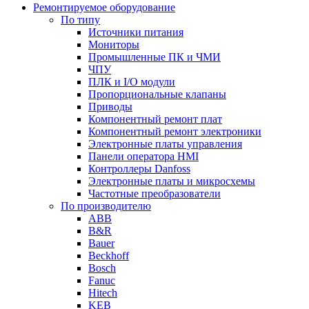
Ремонтируемое оборудование
По типу
Источники питания
Мониторы
Промышленные ПК и ЧМИ
ЧПУ
ПЛК и I/O модули
Пропорциональные клапаны
Приводы
Компонентный ремонт плат
Компонентный ремонт электроники
Электронные платы управления
Панели оператора HMI
Контроллеры Danfoss
Электронные платы и микросхемы
Частотные преобразователи
По производителю
ABB
B&R
Bauer
Beckhoff
Bosch
Fanuc
Hitech
KEB