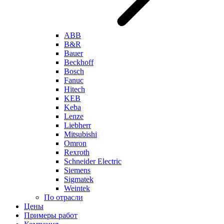
ABB
B&R
Bauer
Beckhoff
Bosch
Fanuc
Hitech
KEB
Keba
Lenze
Liebherr
Mitsubishi
Omron
Rexroth
Schneider Electric
Siemens
Sigmatek
Weintek
По отрасли
Цены
Примеры работ