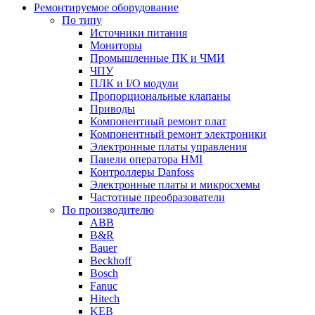
Ремонтируемое оборудование
По типу
Источники питания
Мониторы
Промышленные ПК и ЧМИ
ЧПУ
ПЛК и I/O модули
Пропорциональные клапаны
Приводы
Компонентный ремонт плат
Компонентный ремонт электроники
Электронные платы управления
Панели оператора HMI
Контроллеры Danfoss
Электронные платы и микросхемы
Частотные преобразователи
По производителю
ABB
B&R
Bauer
Beckhoff
Bosch
Fanuc
Hitech
KEB