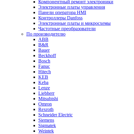
Компонентный ремонт электроники
Электронные платы управления
Панели оператора HMI
Контроллеры Danfoss
Электронные платы и микросхемы
Частотные преобразователи
По производителю
ABB
B&R
Bauer
Beckhoff
Bosch
Fanuc
Hitech
KEB
Keba
Lenze
Liebherr
Mitsubishi
Omron
Rexroth
Schneider Electric
Siemens
Sigmatek
Weintek