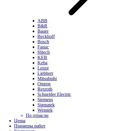
ABB
B&R
Bauer
Beckhoff
Bosch
Fanuc
Hitech
KEB
Keba
Lenze
Liebherr
Mitsubishi
Omron
Rexroth
Schneider Electric
Siemens
Sigmatek
Weintek
По отрасли
Цены
Примеры работ