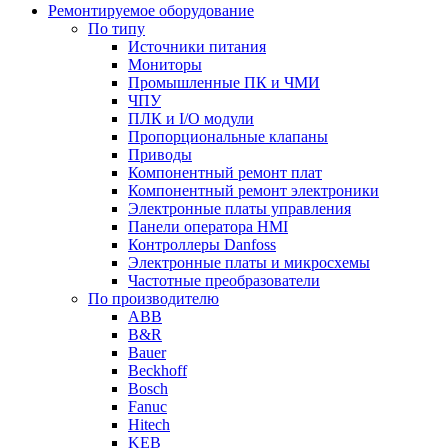
Ремонтируемое оборудование
По типу
Источники питания
Мониторы
Промышленные ПК и ЧМИ
ЧПУ
ПЛК и I/O модули
Пропорциональные клапаны
Приводы
Компонентный ремонт плат
Компонентный ремонт электроники
Электронные платы управления
Панели оператора HMI
Контроллеры Danfoss
Электронные платы и микросхемы
Частотные преобразователи
По производителю
ABB
B&R
Bauer
Beckhoff
Bosch
Fanuc
Hitech
KEB