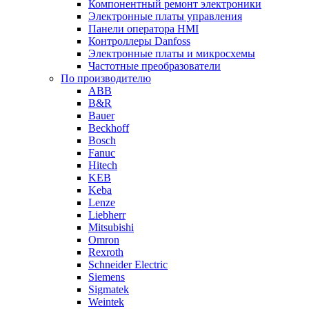
Компонентный ремонт электроники
Электронные платы управления
Панели оператора HMI
Контроллеры Danfoss
Электронные платы и микросхемы
Частотные преобразователи
По производителю
ABB
B&R
Bauer
Beckhoff
Bosch
Fanuc
Hitech
KEB
Keba
Lenze
Liebherr
Mitsubishi
Omron
Rexroth
Schneider Electric
Siemens
Sigmatek
Weintek