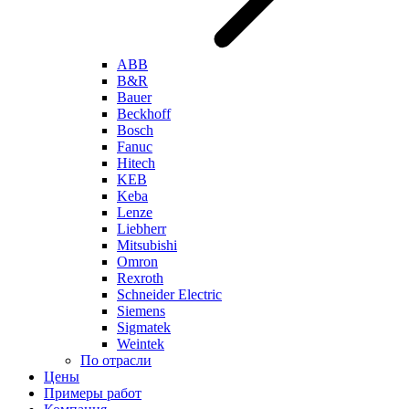
ABB
B&R
Bauer
Beckhoff
Bosch
Fanuc
Hitech
KEB
Keba
Lenze
Liebherr
Mitsubishi
Omron
Rexroth
Schneider Electric
Siemens
Sigmatek
Weintek
По отрасли
Цены
Примеры работ