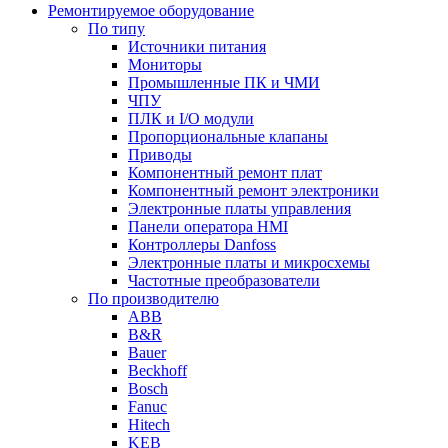
Ремонтируемое оборудование
По типу
Источники питания
Мониторы
Промышленные ПК и ЧМИ
ЧПУ
ПЛК и I/O модули
Пропорциональные клапаны
Приводы
Компонентный ремонт плат
Компонентный ремонт электроники
Электронные платы управления
Панели оператора HMI
Контроллеры Danfoss
Электронные платы и микросхемы
Частотные преобразователи
По производителю
ABB
B&R
Bauer
Beckhoff
Bosch
Fanuc
Hitech
KEB