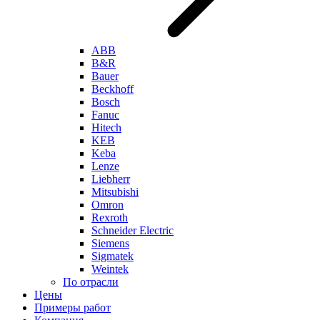
ABB
B&R
Bauer
Beckhoff
Bosch
Fanuc
Hitech
KEB
Keba
Lenze
Liebherr
Mitsubishi
Omron
Rexroth
Schneider Electric
Siemens
Sigmatek
Weintek
По отрасли
Цены
Примеры работ