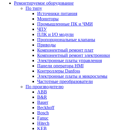
Ремонтируемое оборудование
По типу
Источники питания
Мониторы
Промышленные ПК и ЧМИ
ЧПУ
ПЛК и I/O модули
Пропорциональные клапаны
Приводы
Компонентный ремонт плат
Компонентный ремонт электроники
Электронные платы управления
Панели оператора HMI
Контроллеры Danfoss
Электронные платы и микросхемы
Частотные преобразователи
По производителю
ABB
B&R
Bauer
Beckhoff
Bosch
Fanuc
Hitech
KEB