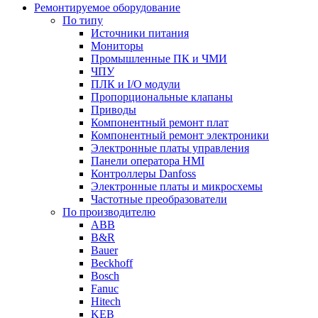
Ремонтируемое оборудование
По типу
Источники питания
Мониторы
Промышленные ПК и ЧМИ
ЧПУ
ПЛК и I/O модули
Пропорциональные клапаны
Приводы
Компонентный ремонт плат
Компонентный ремонт электроники
Электронные платы управления
Панели оператора HMI
Контроллеры Danfoss
Электронные платы и микросхемы
Частотные преобразователи
По производителю
ABB
B&R
Bauer
Beckhoff
Bosch
Fanuc
Hitech
KEB