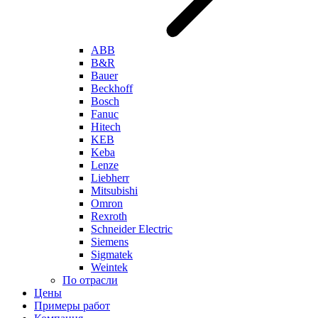
ABB
B&R
Bauer
Beckhoff
Bosch
Fanuc
Hitech
KEB
Keba
Lenze
Liebherr
Mitsubishi
Omron
Rexroth
Schneider Electric
Siemens
Sigmatek
Weintek
По отрасли
Цены
Примеры работ