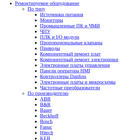
Ремонтируемое оборудование
По типу
Источники питания
Мониторы
Промышленные ПК и ЧМИ
ЧПУ
ПЛК и I/O модули
Пропорциональные клапаны
Приводы
Компонентный ремонт плат
Компонентный ремонт электроники
Электронные платы управления
Панели оператора HMI
Контроллеры Danfoss
Электронные платы и микросхемы
Частотные преобразователи
По производителю
ABB
B&R
Bauer
Beckhoff
Bosch
Fanuc
Hitech
KEB