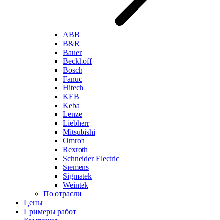
ABB
B&R
Bauer
Beckhoff
Bosch
Fanuc
Hitech
KEB
Keba
Lenze
Liebherr
Mitsubishi
Omron
Rexroth
Schneider Electric
Siemens
Sigmatek
Weintek
По отрасли
Цены
Примеры работ