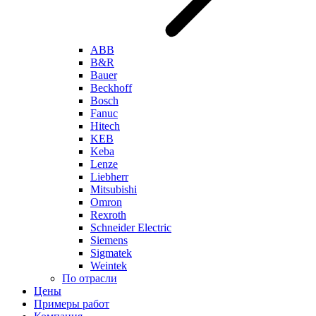
ABB
B&R
Bauer
Beckhoff
Bosch
Fanuc
Hitech
KEB
Keba
Lenze
Liebherr
Mitsubishi
Omron
Rexroth
Schneider Electric
Siemens
Sigmatek
Weintek
По отрасли
Цены
Примеры работ