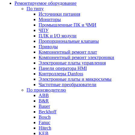
Ремонтируемое оборудование
По типу
Источники питания
Мониторы
Промышленные ПК и ЧМИ
ЧПУ
ПЛК и I/O модули
Пропорциональные клапаны
Приводы
Компонентный ремонт плат
Компонентный ремонт электроники
Электронные платы управления
Панели оператора HMI
Контроллеры Danfoss
Электронные платы и микросхемы
Частотные преобразователи
По производителю
ABB
B&R
Bauer
Beckhoff
Bosch
Fanuc
Hitech
KEB