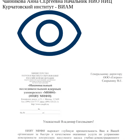
Чайникова Анна СЕргеевна
Начальник НИО НИЦ
Курчатовский институт - ВИАМ