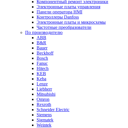
Компонентный ремонт электроники
Электронные платы управления
Панели оператора HMI
Контроллеры Danfoss
Электронные платы и микросхемы
Частотные преобразователи
По производителю
ABB
B&R
Bauer
Beckhoff
Bosch
Fanuc
Hitech
KEB
Keba
Lenze
Liebherr
Mitsubishi
Omron
Rexroth
Schneider Electric
Siemens
Sigmatek
Weintek