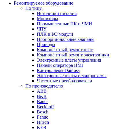
Ремонтируемое оборудование
По типу
Источники питания
Мониторы
Промышленные ПК и ЧМИ
ЧПУ
ПЛК и I/O модули
Пропорциональные клапаны
Приводы
Компонентный ремонт плат
Компонентный ремонт электроники
Электронные платы управления
Панели оператора HMI
Контроллеры Danfoss
Электронные платы и микросхемы
Частотные преобразователи
По производителю
ABB
B&R
Bauer
Beckhoff
Bosch
Fanuc
Hitech
KEB