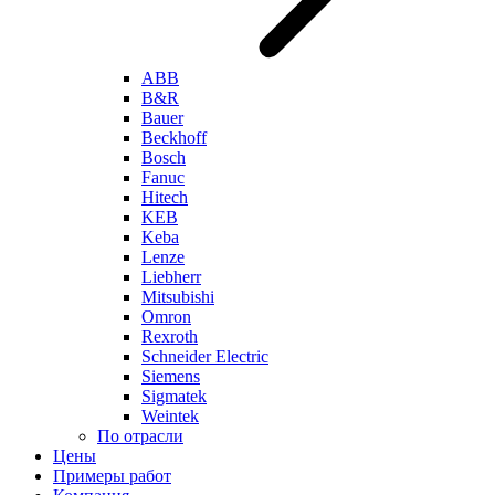
ABB
B&R
Bauer
Beckhoff
Bosch
Fanuc
Hitech
KEB
Keba
Lenze
Liebherr
Mitsubishi
Omron
Rexroth
Schneider Electric
Siemens
Sigmatek
Weintek
По отрасли
Цены
Примеры работ