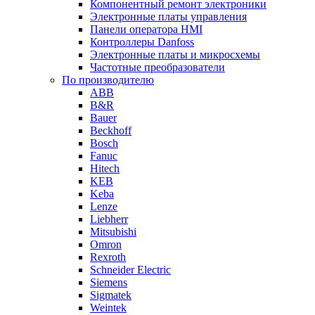
Компонентный ремонт электроники
Электронные платы управления
Панели оператора HMI
Контроллеры Danfoss
Электронные платы и микросхемы
Частотные преобразователи
По производителю
ABB
B&R
Bauer
Beckhoff
Bosch
Fanuc
Hitech
KEB
Keba
Lenze
Liebherr
Mitsubishi
Omron
Rexroth
Schneider Electric
Siemens
Sigmatek
Weintek