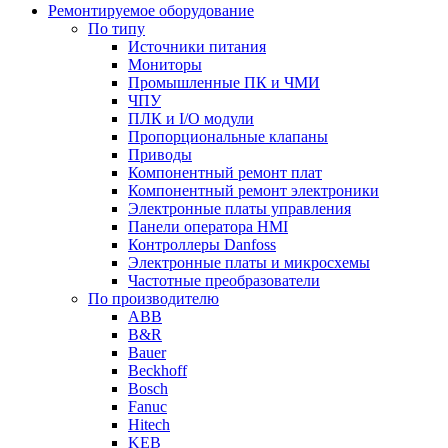
Ремонтируемое оборудование
По типу
Источники питания
Мониторы
Промышленные ПК и ЧМИ
ЧПУ
ПЛК и I/O модули
Пропорциональные клапаны
Приводы
Компонентный ремонт плат
Компонентный ремонт электроники
Электронные платы управления
Панели оператора HMI
Контроллеры Danfoss
Электронные платы и микросхемы
Частотные преобразователи
По производителю
ABB
B&R
Bauer
Beckhoff
Bosch
Fanuc
Hitech
KEB