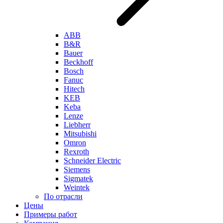
ABB
B&R
Bauer
Beckhoff
Bosch
Fanuc
Hitech
KEB
Keba
Lenze
Liebherr
Mitsubishi
Omron
Rexroth
Schneider Electric
Siemens
Sigmatek
Weintek
По отрасли
Цены
Примеры работ