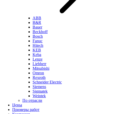
ABB
B&R
Bauer
Beckhoff
Bosch
Fanuc
Hitech
KEB
Keba
Lenze
Liebherr
Mitsubishi
Omron
Rexroth
Schneider Electric
Siemens
Sigmatek
Weintek
По отрасли
Цены
Примеры работ