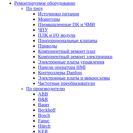
Ремонтируемое оборудование
По типу
Источники питания
Мониторы
Промышленные ПК и ЧМИ
ЧПУ
ПЛК и I/O модули
Пропорциональные клапаны
Приводы
Компонентный ремонт плат
Компонентный ремонт электроники
Электронные платы управления
Панели оператора HMI
Контроллеры Danfoss
Электронные платы и микросхемы
Частотные преобразователи
По производителю
ABB
B&R
Bauer
Beckhoff
Bosch
Fanuc
Hitech
KEB