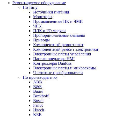
Ремонтируемое оборудование
По типу
Источники питания
Мониторы
Промышленные ПК и ЧМИ
ЧПУ
ПЛК и I/O модули
Пропорциональные клапаны
Приводы
Компонентный ремонт плат
Компонентный ремонт электроники
Электронные платы управления
Панели оператора HMI
Контроллеры Danfoss
Электронные платы и микросхемы
Частотные преобразователи
По производителю
ABB
B&R
Bauer
Beckhoff
Bosch
Fanuc
Hitech
KEB