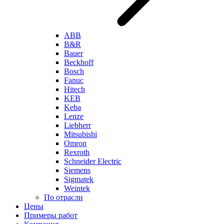
ABB
B&R
Bauer
Beckhoff
Bosch
Fanuc
Hitech
KEB
Keba
Lenze
Liebherr
Mitsubishi
Omron
Rexroth
Schneider Electric
Siemens
Sigmatek
Weintek
По отрасли
Цены
Примеры работ