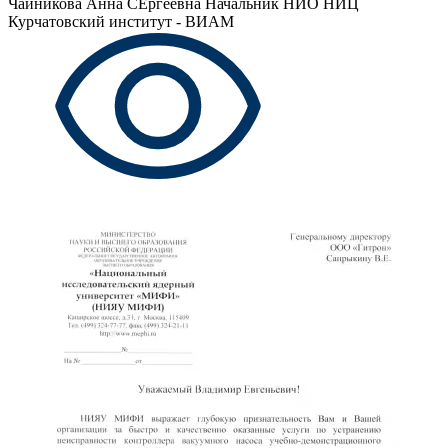
Чайникова Анна СЕргеевна
Начальник НИО НИЦ
Курчатовский институт - ВИАМ