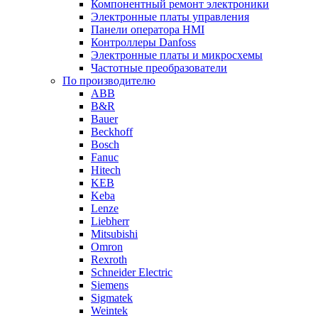
Компонентный ремонт электроники
Электронные платы управления
Панели оператора HMI
Контроллеры Danfoss
Электронные платы и микросхемы
Частотные преобразователи
По производителю
ABB
B&R
Bauer
Beckhoff
Bosch
Fanuc
Hitech
KEB
Keba
Lenze
Liebherr
Mitsubishi
Omron
Rexroth
Schneider Electric
Siemens
Sigmatek
Weintek