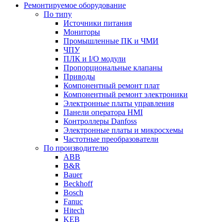
Ремонтируемое оборудование
По типу
Источники питания
Мониторы
Промышленные ПК и ЧМИ
ЧПУ
ПЛК и I/O модули
Пропорциональные клапаны
Приводы
Компонентный ремонт плат
Компонентный ремонт электроники
Электронные платы управления
Панели оператора HMI
Контроллеры Danfoss
Электронные платы и микросхемы
Частотные преобразователи
По производителю
ABB
B&R
Bauer
Beckhoff
Bosch
Fanuc
Hitech
KEB