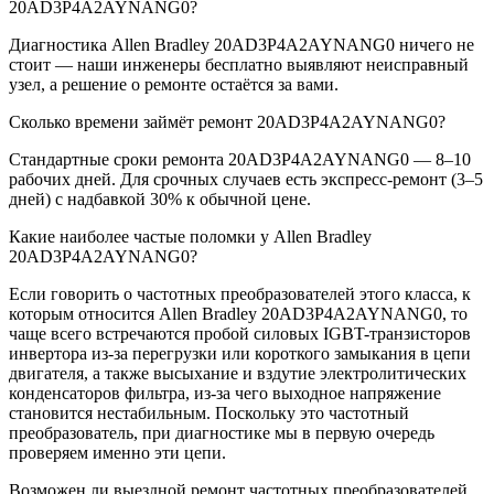
20AD3P4A2AYNANG0?
Диагностика Allen Bradley 20AD3P4A2AYNANG0 ничего не
стоит — наши инженеры бесплатно выявляют неисправный
узел, а решение о ремонте остаётся за вами.
Сколько времени займёт ремонт 20AD3P4A2AYNANG0?
Стандартные сроки ремонта 20AD3P4A2AYNANG0 — 8–10
рабочих дней. Для срочных случаев есть экспресс-ремонт (3–5
дней) с надбавкой 30% к обычной цене.
Какие наиболее частые поломки у Allen Bradley
20AD3P4A2AYNANG0?
Если говорить о частотных преобразователей этого класса, к
которым относится Allen Bradley 20AD3P4A2AYNANG0, то
чаще всего встречаются пробой силовых IGBT-транзисторов
инвертора из-за перегрузки или короткого замыкания в цепи
двигателя, а также высыхание и вздутие электролитических
конденсаторов фильтра, из-за чего выходное напряжение
становится нестабильным. Поскольку это частотный
преобразователь, при диагностике мы в первую очередь
проверяем именно эти цепи.
Возможен ли выездной ремонт частотных преобразователей