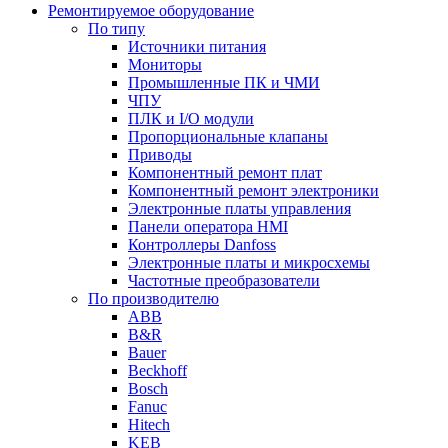
Ремонтируемое оборудование
По типу
Источники питания
Мониторы
Промышленные ПК и ЧМИ
ЧПУ
ПЛК и I/O модули
Пропорциональные клапаны
Приводы
Компонентный ремонт плат
Компонентный ремонт электроники
Электронные платы управления
Панели оператора HMI
Контроллеры Danfoss
Электронные платы и микросхемы
Частотные преобразователи
По производителю
ABB
B&R
Bauer
Beckhoff
Bosch
Fanuc
Hitech
KEB