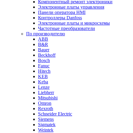
Компонентный ремонт электроники
Электронные платы управления
Панели оператора HMI
Контроллеры Danfoss
Электронные платы и микросхемы
Частотные преобразователи
По производителю
ABB
B&R
Bauer
Beckhoff
Bosch
Fanuc
Hitech
KEB
Keba
Lenze
Liebherr
Mitsubishi
Omron
Rexroth
Schneider Electric
Siemens
Sigmatek
Weintek