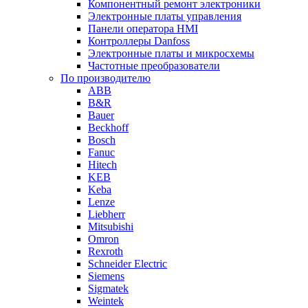
Компонентный ремонт электроники
Электронные платы управления
Панели оператора HMI
Контроллеры Danfoss
Электронные платы и микросхемы
Частотные преобразователи
По производителю
ABB
B&R
Bauer
Beckhoff
Bosch
Fanuc
Hitech
KEB
Keba
Lenze
Liebherr
Mitsubishi
Omron
Rexroth
Schneider Electric
Siemens
Sigmatek
Weintek