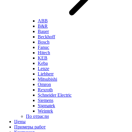
ABB
B&R
Bauer
Beckhoff
Bosch
Fanuc
Hitech
KEB
Keba
Lenze
Liebherr
Mitsubishi
Omron
Rexroth
Schneider Electric
Siemens
Sigmatek
Weintek
По отрасли
Цены
Примеры работ