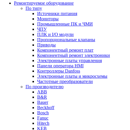
Ремонтируемое оборудование
По типу
Источники питания
Мониторы
Промышленные ПК и ЧМИ
ЧПУ
ПЛК и I/O модули
Пропорциональные клапаны
Приводы
Компонентный ремонт плат
Компонентный ремонт электроники
Электронные платы управления
Панели оператора HMI
Контроллеры Danfoss
Электронные платы и микросхемы
Частотные преобразователи
По производителю
ABB
B&R
Bauer
Beckhoff
Bosch
Fanuc
Hitech
KEB