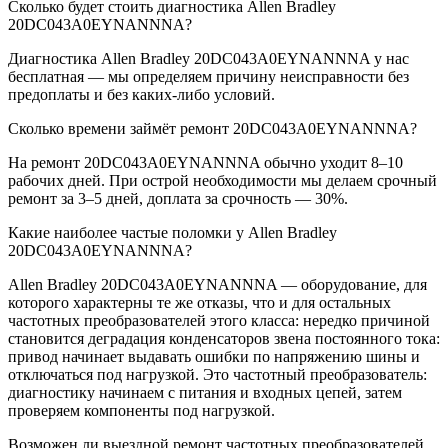
Сколько будет стоить диагностика Allen Bradley
20DC043A0EYNANNNA?
Диагностика Allen Bradley 20DC043A0EYNANNNA у нас
бесплатная — мы определяем причину неисправности без
предоплаты и без каких-либо условий.
Сколько времени займёт ремонт 20DC043A0EYNANNNA?
На ремонт 20DC043A0EYNANNNA обычно уходит 8–10
рабочих дней. При острой необходимости мы делаем срочный
ремонт за 3–5 дней, доплата за срочность — 30%.
Какие наиболее частые поломки у Allen Bradley
20DC043A0EYNANNNA?
Allen Bradley 20DC043A0EYNANNNA — оборудование, для
которого характерны те же отказы, что и для остальных
частотных преобразователей этого класса: нередко причиной
становится деградация конденсаторов звена постоянного тока:
привод начинает выдавать ошибки по напряжению шины и
отключаться под нагрузкой. Это частотный преобразователь:
диагностику начинаем с питания и входных цепей, затем
проверяем компоненты под нагрузкой.
Возможен ли выездной ремонт частотных преобразователей