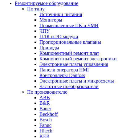
Ремонтируемое оборудование
По типу
Источники питания
Мониторы
Промышленные ПК и ЧМИ
ЧПУ
ПЛК и I/O модули
Пропорциональные клапаны
Приводы
Компонентный ремонт плат
Компонентный ремонт электроники
Электронные платы управления
Панели оператора HMI
Контроллеры Danfoss
Электронные платы и микросхемы
Частотные преобразователи
По производителю
ABB
B&R
Bauer
Beckhoff
Bosch
Fanuc
Hitech
KEB