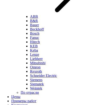
ABB
B&R
Bauer
Beckhoff
Bosch
Fanuc
Hitech
KEB
Keba
Lenze
Liebherr
Mitsubishi
Omron
Rexroth
Schneider Electric
Siemens
Sigmatek
Weintek
По отрасли
Цены
Примеры работ