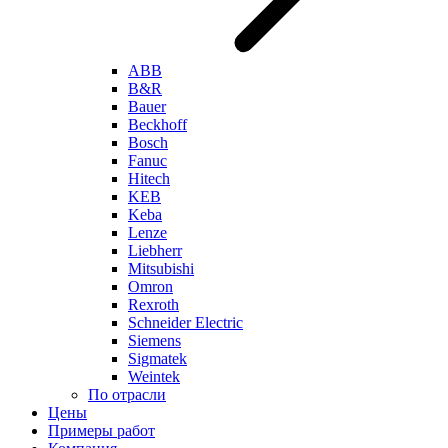
ABB
B&R
Bauer
Beckhoff
Bosch
Fanuc
Hitech
KEB
Keba
Lenze
Liebherr
Mitsubishi
Omron
Rexroth
Schneider Electric
Siemens
Sigmatek
Weintek
По отрасли
Цены
Примеры работ