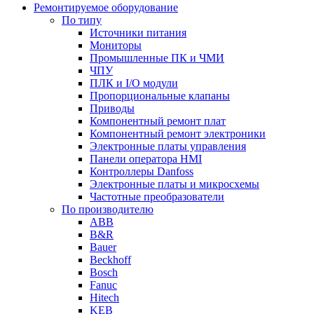
Ремонтируемое оборудование
По типу
Источники питания
Мониторы
Промышленные ПК и ЧМИ
ЧПУ
ПЛК и I/O модули
Пропорциональные клапаны
Приводы
Компонентный ремонт плат
Компонентный ремонт электроники
Электронные платы управления
Панели оператора HMI
Контроллеры Danfoss
Электронные платы и микросхемы
Частотные преобразователи
По производителю
ABB
B&R
Bauer
Beckhoff
Bosch
Fanuc
Hitech
KEB