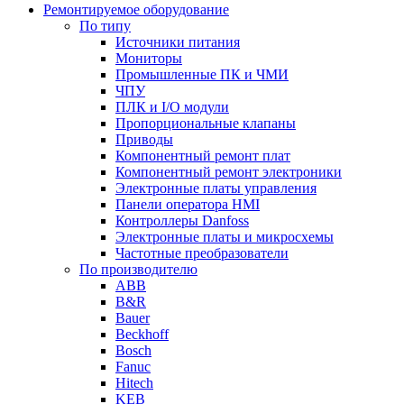
Ремонтируемое оборудование
По типу
Источники питания
Мониторы
Промышленные ПК и ЧМИ
ЧПУ
ПЛК и I/O модули
Пропорциональные клапаны
Приводы
Компонентный ремонт плат
Компонентный ремонт электроники
Электронные платы управления
Панели оператора HMI
Контроллеры Danfoss
Электронные платы и микросхемы
Частотные преобразователи
По производителю
ABB
B&R
Bauer
Beckhoff
Bosch
Fanuc
Hitech
KEB