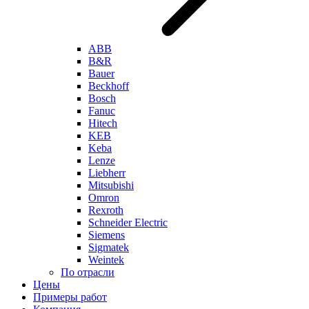
ABB
B&R
Bauer
Beckhoff
Bosch
Fanuc
Hitech
KEB
Keba
Lenze
Liebherr
Mitsubishi
Omron
Rexroth
Schneider Electric
Siemens
Sigmatek
Weintek
По отрасли
Цены
Примеры работ