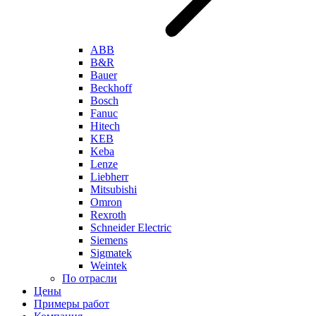
ABB
B&R
Bauer
Beckhoff
Bosch
Fanuc
Hitech
KEB
Keba
Lenze
Liebherr
Mitsubishi
Omron
Rexroth
Schneider Electric
Siemens
Sigmatek
Weintek
По отрасли
Цены
Примеры работ