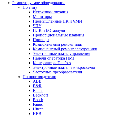
Ремонтируемое оборудование
По типу
Источники питания
Мониторы
Промышленные ПК и ЧМИ
ЧПУ
ПЛК и I/O модули
Пропорциональные клапаны
Приводы
Компонентный ремонт плат
Компонентный ремонт электроники
Электронные платы управления
Панели оператора HMI
Контроллеры Danfoss
Электронные платы и микросхемы
Частотные преобразователи
По производителю
ABB
B&R
Bauer
Beckhoff
Bosch
Fanuc
Hitech
KEB