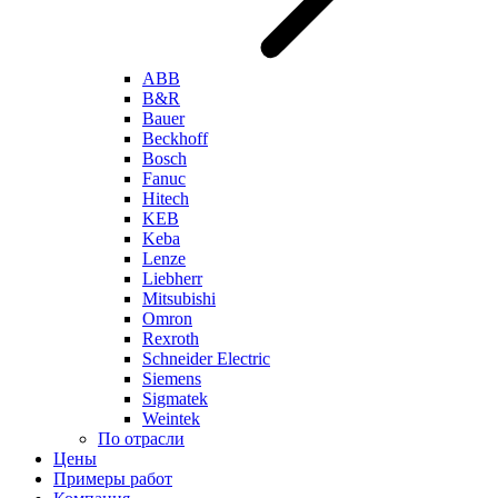
ABB
B&R
Bauer
Beckhoff
Bosch
Fanuc
Hitech
KEB
Keba
Lenze
Liebherr
Mitsubishi
Omron
Rexroth
Schneider Electric
Siemens
Sigmatek
Weintek
По отрасли
Цены
Примеры работ