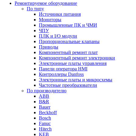
Ремонтируемое оборудование
По типу
Источники питания
Мониторы
Промышленные ПК и ЧМИ
ЧПУ
ПЛК и I/O модули
Пропорциональные клапаны
Приводы
Компонентный ремонт плат
Компонентный ремонт электроники
Электронные платы управления
Панели оператора HMI
Контроллеры Danfoss
Электронные платы и микросхемы
Частотные преобразователи
По производителю
ABB
B&R
Bauer
Beckhoff
Bosch
Fanuc
Hitech
KEB