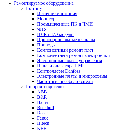
Ремонтируемое оборудование
По типу
Источники питания
Мониторы
Промышленные ПК и ЧМИ
ЧПУ
ПЛК и I/O модули
Пропорциональные клапаны
Приводы
Компонентный ремонт плат
Компонентный ремонт электроники
Электронные платы управления
Панели оператора HMI
Контроллеры Danfoss
Электронные платы и микросхемы
Частотные преобразователи
По производителю
ABB
B&R
Bauer
Beckhoff
Bosch
Fanuc
Hitech
KEB