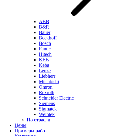
ABB
B&R
Bauer
Beckhoff
Bosch
Fanuc
Hitech
KEB
Keba
Lenze
Liebherr
Mitsubishi
Omron
Rexroth
Schneider Electric
Siemens
Sigmatek
Weintek
По отрасли
Цены
Примеры работ