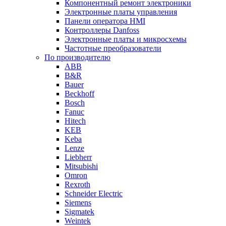
Компонентный ремонт электроники
Электронные платы управления
Панели оператора HMI
Контроллеры Danfoss
Электронные платы и микросхемы
Частотные преобразователи
По производителю
ABB
B&R
Bauer
Beckhoff
Bosch
Fanuc
Hitech
KEB
Keba
Lenze
Liebherr
Mitsubishi
Omron
Rexroth
Schneider Electric
Siemens
Sigmatek
Weintek