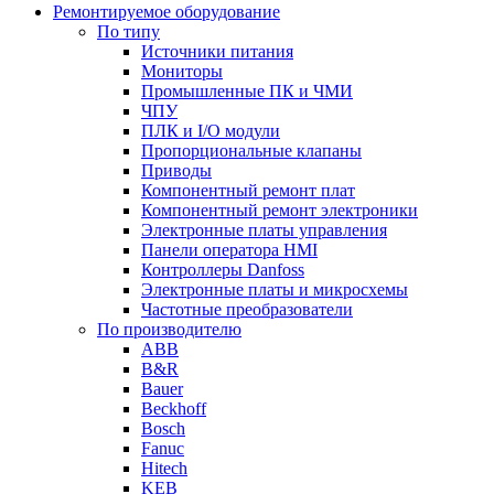
Ремонтируемое оборудование
По типу
Источники питания
Мониторы
Промышленные ПК и ЧМИ
ЧПУ
ПЛК и I/O модули
Пропорциональные клапаны
Приводы
Компонентный ремонт плат
Компонентный ремонт электроники
Электронные платы управления
Панели оператора HMI
Контроллеры Danfoss
Электронные платы и микросхемы
Частотные преобразователи
По производителю
ABB
B&R
Bauer
Beckhoff
Bosch
Fanuc
Hitech
KEB