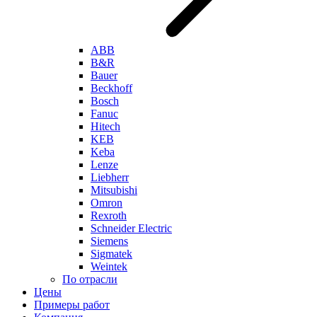
ABB
B&R
Bauer
Beckhoff
Bosch
Fanuc
Hitech
KEB
Keba
Lenze
Liebherr
Mitsubishi
Omron
Rexroth
Schneider Electric
Siemens
Sigmatek
Weintek
По отрасли
Цены
Примеры работ