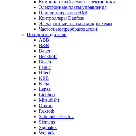
Компонентный ремонт электроники
Электронные платы управления
Панели оператора HMI
Контроллеры Danfoss
Электронные платы и микросхемы
Частотные преобразователи
По производителю
ABB
B&R
Bauer
Beckhoff
Bosch
Fanuc
Hitech
KEB
Keba
Lenze
Liebherr
Mitsubishi
Omron
Rexroth
Schneider Electric
Siemens
Sigmatek
Weintek