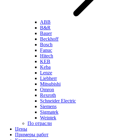
ABB
B&R
Bauer
Beckhoff
Bosch
Fanuc
Hitech
KEB
Keba
Lenze
Liebherr
Mitsubishi
Omron
Rexroth
Schneider Electric
Siemens
Sigmatek
Weintek
По отрасли
Цены
Примеры работ