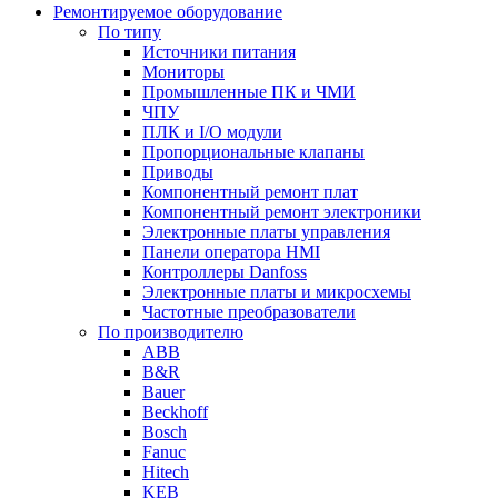
Ремонтируемое оборудование
По типу
Источники питания
Мониторы
Промышленные ПК и ЧМИ
ЧПУ
ПЛК и I/O модули
Пропорциональные клапаны
Приводы
Компонентный ремонт плат
Компонентный ремонт электроники
Электронные платы управления
Панели оператора HMI
Контроллеры Danfoss
Электронные платы и микросхемы
Частотные преобразователи
По производителю
ABB
B&R
Bauer
Beckhoff
Bosch
Fanuc
Hitech
KEB