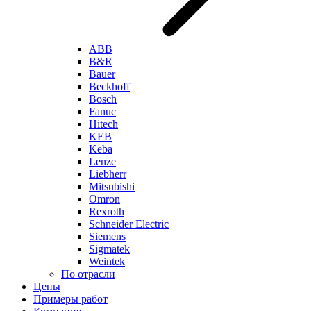
ABB
B&R
Bauer
Beckhoff
Bosch
Fanuc
Hitech
KEB
Keba
Lenze
Liebherr
Mitsubishi
Omron
Rexroth
Schneider Electric
Siemens
Sigmatek
Weintek
По отрасли
Цены
Примеры работ