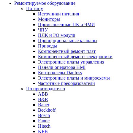
Ремонтируемое оборудование
По типу
Источники питания
Мониторы
Промышленные ПК и ЧМИ
ЧПУ
ПЛК и I/O модули
Пропорциональные клапаны
Приводы
Компонентный ремонт плат
Компонентный ремонт электроники
Электронные платы управления
Панели оператора HMI
Контроллеры Danfoss
Электронные платы и микросхемы
Частотные преобразователи
По производителю
ABB
B&R
Bauer
Beckhoff
Bosch
Fanuc
Hitech
KEB