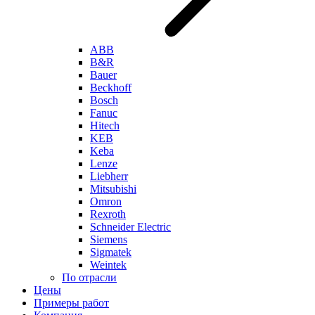
ABB
B&R
Bauer
Beckhoff
Bosch
Fanuc
Hitech
KEB
Keba
Lenze
Liebherr
Mitsubishi
Omron
Rexroth
Schneider Electric
Siemens
Sigmatek
Weintek
По отрасли
Цены
Примеры работ