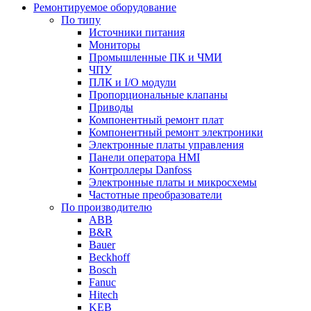
Ремонтируемое оборудование
По типу
Источники питания
Мониторы
Промышленные ПК и ЧМИ
ЧПУ
ПЛК и I/O модули
Пропорциональные клапаны
Приводы
Компонентный ремонт плат
Компонентный ремонт электроники
Электронные платы управления
Панели оператора HMI
Контроллеры Danfoss
Электронные платы и микросхемы
Частотные преобразователи
По производителю
ABB
B&R
Bauer
Beckhoff
Bosch
Fanuc
Hitech
KEB