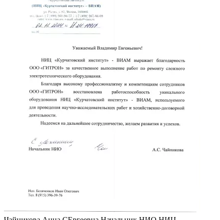
Чайникова Анна СЕргеевна
Начальник НИО НИЦ