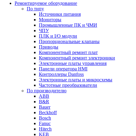
Ремонтируемое оборудование
По типу
Источники питания
Мониторы
Промышленные ПК и ЧМИ
ЧПУ
ПЛК и I/O модули
Пропорциональные клапаны
Приводы
Компонентный ремонт плат
Компонентный ремонт электроники
Электронные платы управления
Панели оператора HMI
Контроллеры Danfoss
Электронные платы и микросхемы
Частотные преобразователи
По производителю
ABB
B&R
Bauer
Beckhoff
Bosch
Fanuc
Hitech
KEB