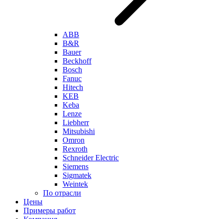
ABB
B&R
Bauer
Beckhoff
Bosch
Fanuc
Hitech
KEB
Keba
Lenze
Liebherr
Mitsubishi
Omron
Rexroth
Schneider Electric
Siemens
Sigmatek
Weintek
По отрасли
Цены
Примеры работ