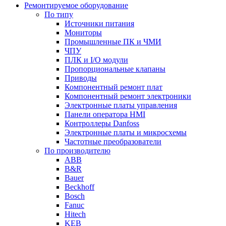
Ремонтируемое оборудование
По типу
Источники питания
Мониторы
Промышленные ПК и ЧМИ
ЧПУ
ПЛК и I/O модули
Пропорциональные клапаны
Приводы
Компонентный ремонт плат
Компонентный ремонт электроники
Электронные платы управления
Панели оператора HMI
Контроллеры Danfoss
Электронные платы и микросхемы
Частотные преобразователи
По производителю
ABB
B&R
Bauer
Beckhoff
Bosch
Fanuc
Hitech
KEB