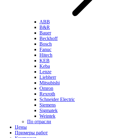
ABB
B&R
Bauer
Beckhoff
Bosch
Fanuc
Hitech
KEB
Keba
Lenze
Liebherr
Mitsubishi
Omron
Rexroth
Schneider Electric
Siemens
Sigmatek
Weintek
По отрасли
Цены
Примеры работ