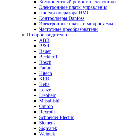
Компонентный ремонт электроники
Электронные платы управления
Панели оператора HMI
Контроллеры Danfoss
Электронные платы и микросхемы
Частотные преобразователи
По производителю
ABB
B&R
Bauer
Beckhoff
Bosch
Fanuc
Hitech
KEB
Keba
Lenze
Liebherr
Mitsubishi
Omron
Rexroth
Schneider Electric
Siemens
Sigmatek
Weintek