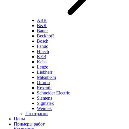
ABB
B&R
Bauer
Beckhoff
Bosch
Fanuc
Hitech
KEB
Keba
Lenze
Liebherr
Mitsubishi
Omron
Rexroth
Schneider Electric
Siemens
Sigmatek
Weintek
По отрасли
Цены
Примеры работ