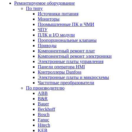
Ремонтируемое оборудование
По типу
Источники питания
Мониторы
Промышленные ПК и ЧМИ
ЧПУ
ПЛК и I/O модули
Пропорциональные клапаны
Приводы
Компонентный ремонт плат
Компонентный ремонт электроники
Электронные платы управления
Панели оператора HMI
Контроллеры Danfoss
Электронные платы и микросхемы
Частотные преобразователи
По производителю
ABB
B&R
Bauer
Beckhoff
Bosch
Fanuc
Hitech
KEB