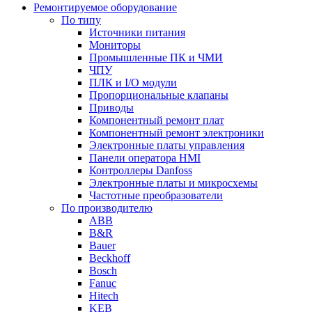
Ремонтируемое оборудование
По типу
Источники питания
Мониторы
Промышленные ПК и ЧМИ
ЧПУ
ПЛК и I/O модули
Пропорциональные клапаны
Приводы
Компонентный ремонт плат
Компонентный ремонт электроники
Электронные платы управления
Панели оператора HMI
Контроллеры Danfoss
Электронные платы и микросхемы
Частотные преобразователи
По производителю
ABB
B&R
Bauer
Beckhoff
Bosch
Fanuc
Hitech
KEB