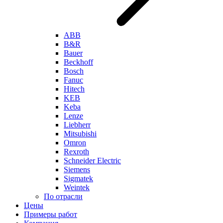
ABB
B&R
Bauer
Beckhoff
Bosch
Fanuc
Hitech
KEB
Keba
Lenze
Liebherr
Mitsubishi
Omron
Rexroth
Schneider Electric
Siemens
Sigmatek
Weintek
По отрасли
Цены
Примеры работ