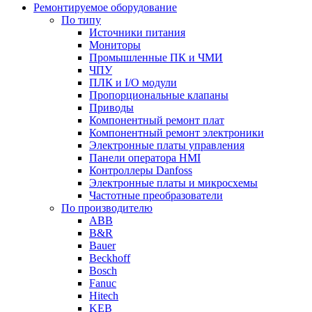
Ремонтируемое оборудование
По типу
Источники питания
Мониторы
Промышленные ПК и ЧМИ
ЧПУ
ПЛК и I/O модули
Пропорциональные клапаны
Приводы
Компонентный ремонт плат
Компонентный ремонт электроники
Электронные платы управления
Панели оператора HMI
Контроллеры Danfoss
Электронные платы и микросхемы
Частотные преобразователи
По производителю
ABB
B&R
Bauer
Beckhoff
Bosch
Fanuc
Hitech
KEB