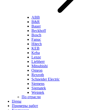
ABB
B&R
Bauer
Beckhoff
Bosch
Fanuc
Hitech
KEB
Keba
Lenze
Liebherr
Mitsubishi
Omron
Rexroth
Schneider Electric
Siemens
Sigmatek
Weintek
По отрасли
Цены
Примеры работ