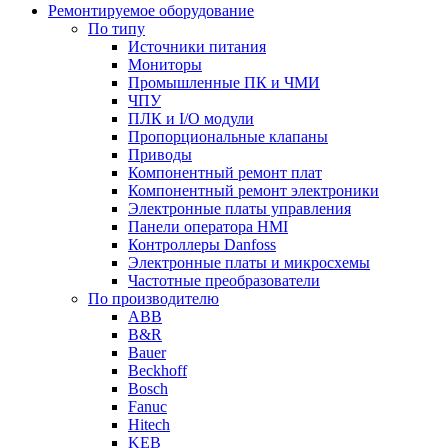
Ремонтируемое оборудование
По типу
Источники питания
Мониторы
Промышленные ПК и ЧМИ
ЧПУ
ПЛК и I/O модули
Пропорциональные клапаны
Приводы
Компонентный ремонт плат
Компонентный ремонт электроники
Электронные платы управления
Панели оператора HMI
Контроллеры Danfoss
Электронные платы и микросхемы
Частотные преобразователи
По производителю
ABB
B&R
Bauer
Beckhoff
Bosch
Fanuc
Hitech
KEB