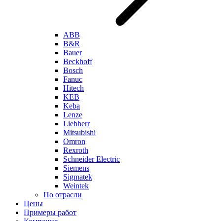
ABB
B&R
Bauer
Beckhoff
Bosch
Fanuc
Hitech
KEB
Keba
Lenze
Liebherr
Mitsubishi
Omron
Rexroth
Schneider Electric
Siemens
Sigmatek
Weintek
По отрасли
Цены
Примеры работ