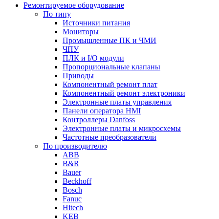
Ремонтируемое оборудование
По типу
Источники питания
Мониторы
Промышленные ПК и ЧМИ
ЧПУ
ПЛК и I/O модули
Пропорциональные клапаны
Приводы
Компонентный ремонт плат
Компонентный ремонт электроники
Электронные платы управления
Панели оператора HMI
Контроллеры Danfoss
Электронные платы и микросхемы
Частотные преобразователи
По производителю
ABB
B&R
Bauer
Beckhoff
Bosch
Fanuc
Hitech
KEB