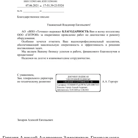
Гергерт Алексей Андреевич
Заместитель Генерального