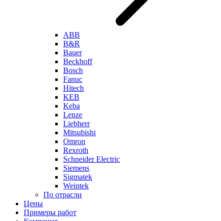
ABB
B&R
Bauer
Beckhoff
Bosch
Fanuc
Hitech
KEB
Keba
Lenze
Liebherr
Mitsubishi
Omron
Rexroth
Schneider Electric
Siemens
Sigmatek
Weintek
По отрасли
Цены
Примеры работ